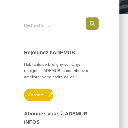
R
Rechercher…
e
c
h
e
Rejoignez l’ADEMUB
r
c
Habitants de Brétigny-sur-Orge,
h
rejoignez l’ADEMUB et contribuez à
e
améliorer votre cadre de vie.
r
:
J'adhère
Abonnez-vous à ADEMUB
iNFOS