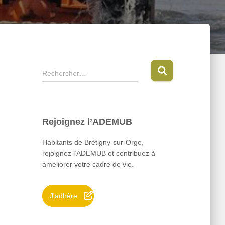
R
Rechercher…
e
c
h
e
Rejoignez l’ADEMUB
r
c
Habitants de Brétigny-sur-Orge,
h
rejoignez l’ADEMUB et contribuez à
e
améliorer votre cadre de vie.
r
:
J'adhère