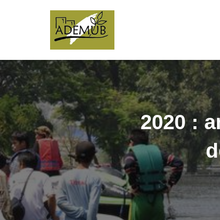
2020 : a
d