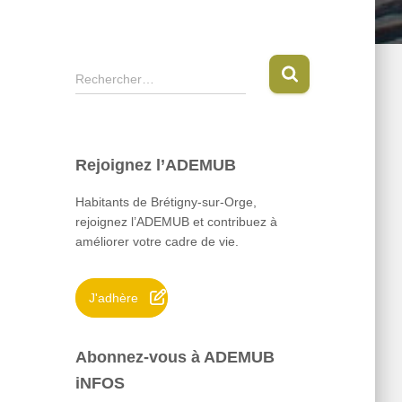
R
Rechercher…
e
c
h
e
Rejoignez l’ADEMUB
r
c
Habitants de Brétigny-sur-Orge,
h
rejoignez l’ADEMUB et contribuez à
e
améliorer votre cadre de vie.
r
:
J'adhère
Abonnez-vous à ADEMUB
iNFOS