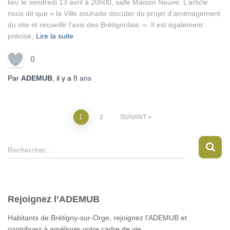
lieu le vendredi 13 avril à 20h00, salle Maison Neuve. L’article
nous dit que « la Ville souhaite discuter du projet d’aménagement
du site et recueillir l’avis des Brétignolais. ». Il est également
précisé,
Lire la suite
0
Par
ADEMUB
, il y a
8 ans
Pagination
1
2
SUIVANT
des
R
Rechercher…
e
publications
c
h
e
Rejoignez l’ADEMUB
r
c
Habitants de Brétigny-sur-Orge, rejoignez l’ADEMUB et
h
contribuez à améliorer votre cadre de vie.