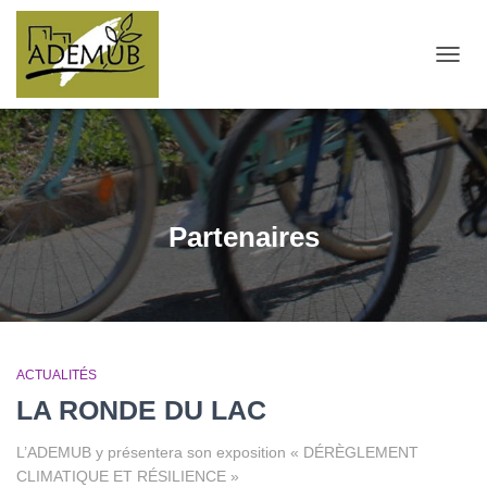
OUVRI
Partenaires
ACTUALITÉS
LA RONDE DU LAC
L’ADEMUB y présentera son exposition « DÉRÈGLEMENT
CLIMATIQUE ET RÉSILIENCE »