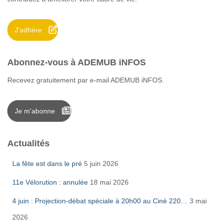
e
r
J'adhère
:
Abonnez-vous à ADEMUB iNFOS
Recevez gratuitement par e-mail ADEMUB iNFOS.
Je m'abonne
Actualités
La fête est dans le pré
5 juin 2026
11e Vélorution : annulée
18 mai 2026
4 juin : Projection-débat spéciale à 20h00 au Ciné 220…
3 mai
2026