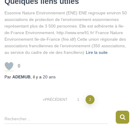
Quelques liens utiles
Essonne Nature Environnement (ENE) ENE regroupe environ 50
associations de protection de l’environnement essonniennes
représentant plus de 3 500 personnes. Elle est adhérente à Ile-
de-France Environnement. http://www.ene91.fr/ France Nature
Environnement Ile-de-France (fne.idf) Cette union régionale des
associations franciliennes de l’environnement (350 associations,
au service du cadre de vie des franciliens)
Lire la suite
0
Par
ADEMUB
, il y a
20 ans
Pagination
PRÉCÉDENT
1
2
des
R
Rechercher…
e
publications
c