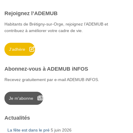
h
e
Rejoignez l’ADEMUB
r
c
Habitants de Brétigny-sur-Orge, rejoignez l’ADEMUB et
h
contribuez à améliorer votre cadre de vie.
e
r
J'adhère
:
Abonnez-vous à ADEMUB iNFOS
Recevez gratuitement par e-mail ADEMUB iNFOS.
Je m'abonne
Actualités
La fête est dans le pré
5 juin 2026