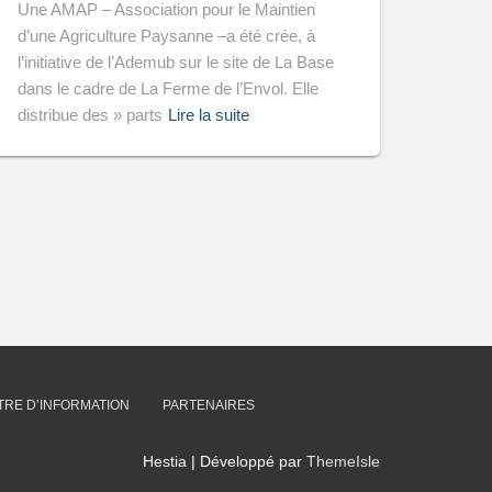
Une AMAP – Association pour le Maintien
d’une Agriculture Paysanne –a été crée, à
l’initiative de l’Ademub sur le site de La Base
dans le cadre de La Ferme de l’Envol. Elle
distribue des » parts
Lire la suite
TRE D’INFORMATION
PARTENAIRES
Hestia | Développé par
ThemeIsle