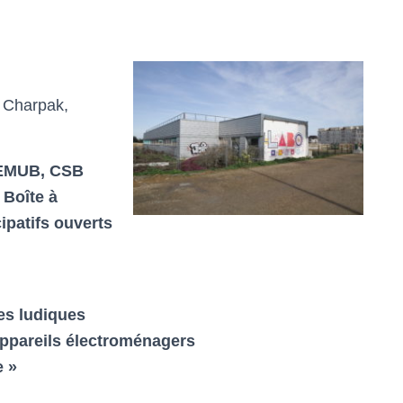
 Charpak,
EMUB, CSB
 Boîte à
ipatifs ouverts
ues ludiques
 appareils électroménagers
e »