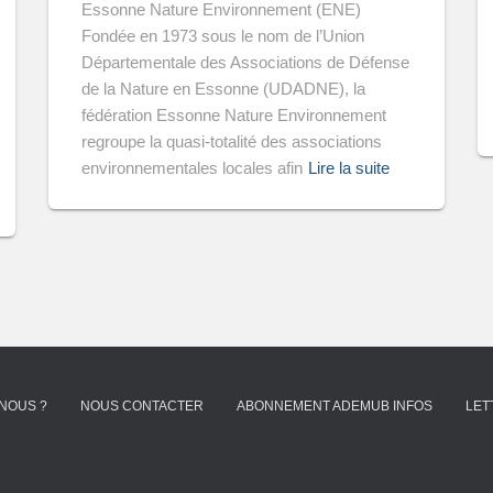
Essonne Nature Environnement (ENE)
Fondée en 1973 sous le nom de l’Union
Départementale des Associations de Défense
de la Nature en Essonne (UDADNE), la
fédération Essonne Nature Environnement
regroupe la quasi-totalité des associations
environnementales locales afin
Lire la suite
NOUS ?
NOUS CONTACTER
ABONNEMENT ADEMUB INFOS
LET