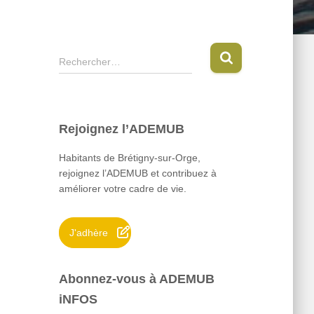
R
Rechercher…
e
c
h
e
Rejoignez l’ADEMUB
r
c
Habitants de Brétigny-sur-Orge,
h
rejoignez l’ADEMUB et contribuez à
e
améliorer votre cadre de vie.
r
:
J'adhère
Abonnez-vous à ADEMUB
iNFOS