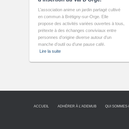
L’association anime un jardin partagé cultivé
en commun à Brétigny-sur-Orge. Elle
propose des activités variées ouvertes à tous,
prétexte à des échanges conviviaux entre
personnes d’origine diverse autour d’un
manche d’outil ou d’une pause café.
Lire la suite
ACCUEIL
ADHÉRER À L’ADEMUB
QUI SOMMES-