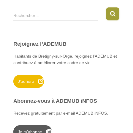
R
Rechercher…
e
c
h
e
Rejoignez l’ADEMUB
r
c
Habitants de Brétigny-sur-Orge, rejoignez l’ADEMUB et
h
contribuez à améliorer votre cadre de vie.
e
r
J'adhère
:
Abonnez-vous à ADEMUB iNFOS
Recevez gratuitement par e-mail ADEMUB iNFOS.
Je m'abonne