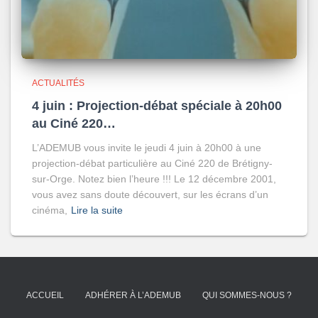
ACTUALITÉS
4 juin : Projection-débat spéciale à 20h00
au Ciné 220…
L’ADEMUB vous invite le jeudi 4 juin à 20h00 à une
projection-débat particulière au Ciné 220 de Brétigny-
sur-Orge. Notez bien l’heure !!! Le 12 décembre 2001,
vous avez sans doute découvert, sur les écrans d’un
cinéma,
Lire la suite
ACCUEIL
ADHÉRER À L’ADEMUB
QUI SOMMES-NOUS ?