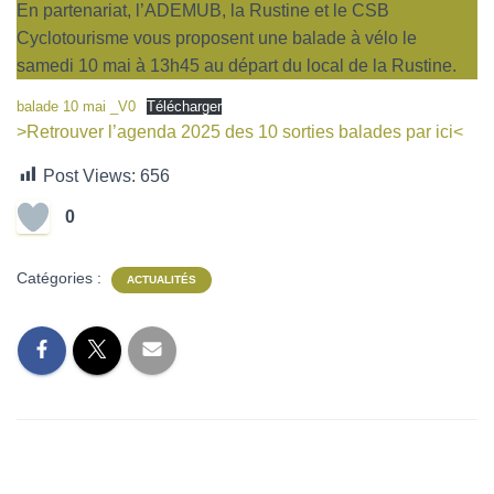
En partenariat, l’ADEMUB, la Rustine et le CSB
Cyclotourisme vous proposent une balade à vélo le
samedi 10 mai à 13h45 au départ du local de la Rustine.
balade 10 mai _V0
Télécharger
>Retrouver l’agenda 2025 des 10 sorties balades par ici<
Post Views:
656
0
Catégories :
ACTUALITÉS