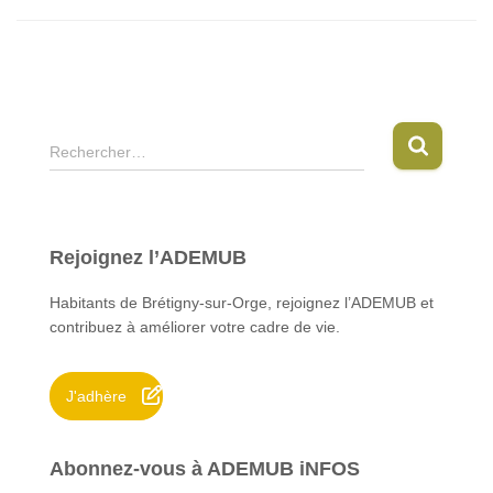
R
Rechercher…
e
c
h
e
Rejoignez l’ADEMUB
r
c
Habitants de Brétigny-sur-Orge, rejoignez l’ADEMUB et
h
contribuez à améliorer votre cadre de vie.
e
r
J'adhère
:
Abonnez-vous à ADEMUB iNFOS