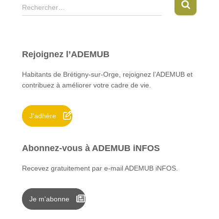
R
Rechercher…
e
c
h
e
Rejoignez l’ADEMUB
r
c
Habitants de Brétigny-sur-Orge, rejoignez l’ADEMUB et
h
contribuez à améliorer votre cadre de vie.
e
r
J'adhère
:
Abonnez-vous à ADEMUB iNFOS
Recevez gratuitement par e-mail ADEMUB iNFOS.
Je m'abonne