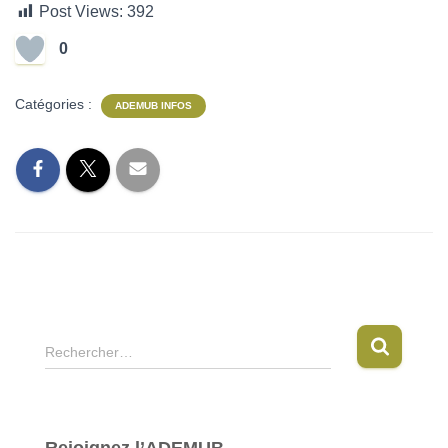
Post Views:
392
0
Catégories :
ADEMUB INFOS
R
Rechercher…
e
c
h
e