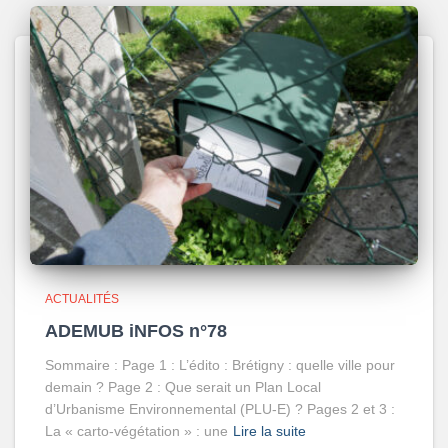
ACTUALITÉS
ADEMUB iNFOS n°78
Sommaire : Page 1 : L’édito : Brétigny : quelle ville pour
demain ? Page 2 : Que serait un Plan Local
d’Urbanisme Environnemental (PLU-E) ? Pages 2 et 3 :
La « carto-végétation » : une
Lire la suite