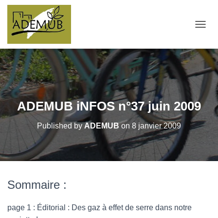
OUVRI
ADEMUB iNFOS n°37 juin 2009
Published by
ADEMUB
on
8 janvier 2009
Sommaire :
page 1 : Éditorial : Des gaz à effet de serre dans notre