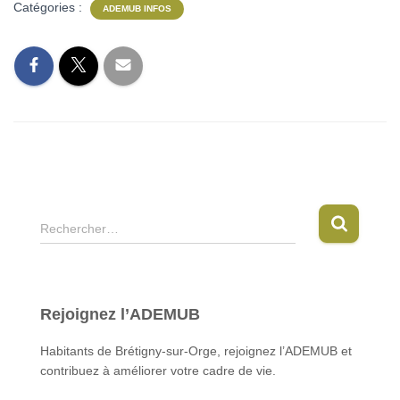
Catégories :
ADEMUB INFOS
R
Rechercher…
e
c
h
e
Rejoignez l’ADEMUB
r
c
Habitants de Brétigny-sur-Orge, rejoignez l’ADEMUB et
h
contribuez à améliorer votre cadre de vie.
e
r