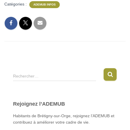
Catégories :
ADEMUB INFOS
R
Rechercher…
e
c
h
e
Rejoignez l’ADEMUB
r
c
Habitants de Brétigny-sur-Orge, rejoignez l’ADEMUB et
h
contribuez à améliorer votre cadre de vie.
e