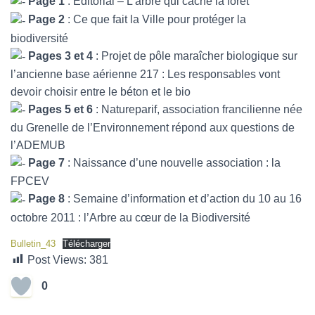
Page 1
: Éditorial – L’arbre qui cache la forêt
Page 2
: Ce que fait la Ville pour protéger la
biodiversité
Pages 3 et 4
: Projet de pôle maraîcher biologique sur
l’ancienne base aérienne 217 : Les responsables vont
devoir choisir entre le béton et le bio
Pages 5 et 6
: Natureparif, association francilienne née
du Grenelle de l’Environnement répond aux questions de
l’ADEMUB
Page 7
: Naissance d’une nouvelle association : la
FPCEV
Page 8
: Semaine d’information et d’action du 10 au 16
octobre 2011 : l’Arbre au cœur de la Biodiversité
Bulletin_43
Télécharger
Post Views:
381
0