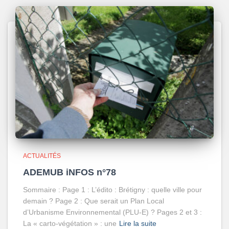
ACTUALITÉS
ADEMUB iNFOS n°78
Sommaire : Page 1 : L’édito : Brétigny : quelle ville pour
demain ? Page 2 : Que serait un Plan Local
d’Urbanisme Environnemental (PLU-E) ? Pages 2 et 3 :
La « carto-végétation » : une
Lire la suite