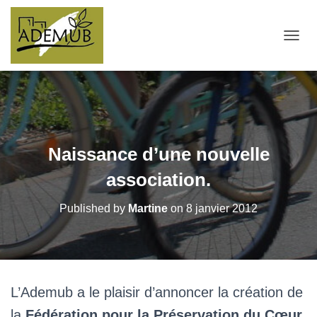
OUVRI
Naissance d’une nouvelle
association.
Published by
Martine
on
8 janvier 2012
L’Ademub a le plaisir d’annoncer la création de
la
Fédération pour la Préservation du Cœur