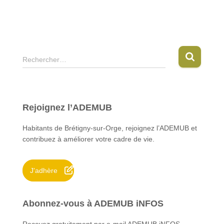
R
Rechercher…
e
c
h
e
Rejoignez l’ADEMUB
r
c
Habitants de Brétigny-sur-Orge, rejoignez l’ADEMUB et
h
contribuez à améliorer votre cadre de vie.
e
r
J'adhère
:
Abonnez-vous à ADEMUB iNFOS