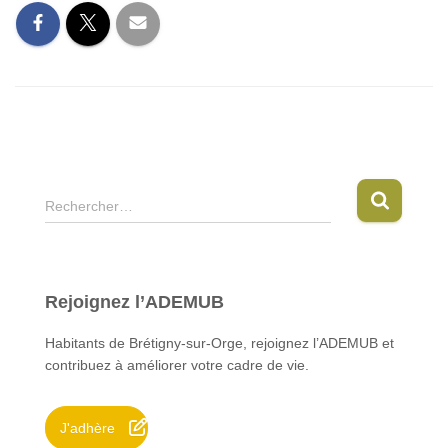
R
Rechercher…
e
c
h
e
Rejoignez l’ADEMUB
r
c
Habitants de Brétigny-sur-Orge, rejoignez l’ADEMUB et
h
contribuez à améliorer votre cadre de vie.
e
r
J'adhère
: