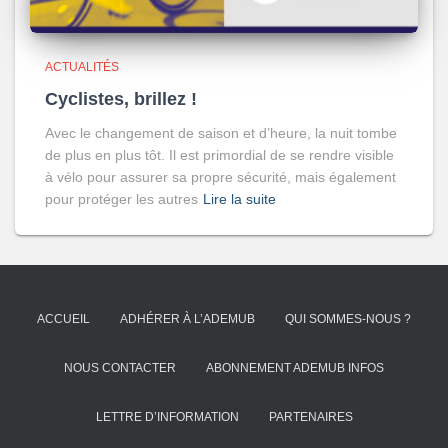
ACTUALITÉS
Cyclistes, brillez !
Avec le changement de saison et d’heure, la nuit tombe
de plus en plus tôt. Il est primordial de se rendre visible
à vélo pour assurer sa propre sécurité, mais également
pour protéger les autres
Lire la suite
ACCUEIL
ADHÉRER À L’ADEMUB
QUI SOMMES-NOUS ?
NOUS CONTACTER
ABONNEMENT ADEMUB INFOS
LETTRE D’INFORMATION
PARTENAIRES