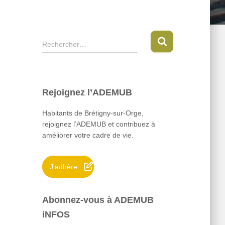
R
Rechercher…
e
c
h
e
Rejoignez l’ADEMUB
r
c
Habitants de Brétigny-sur-Orge,
h
rejoignez l’ADEMUB et contribuez à
e
améliorer votre cadre de vie.
r
:
J'adhère
Abonnez-vous à ADEMUB
iNFOS