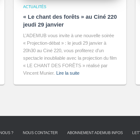
ACTUALITÉS
« Le chant des forêts » au Ciné 220
jeudi 29 janvier
L’ADEMUB vous invite à une nouvelle soirée
« Projection-débat » : le jeudi 29 janvier à
20h30 au Ciné 220, vous profiterez d’un
spectacle inoubliable avec la projection du film
« LE CHANT DES FORÊTS » réalisé par
Vincent Munier.
Lire la suite
NOUS ?
NOUS CONTACTER
ABONNEMENT ADEMUB INFOS
LET