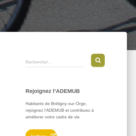
R
Rechercher…
e
c
h
e
Rejoignez l’ADEMUB
r
c
Habitants de Brétigny-sur-Orge,
h
rejoignez l’ADEMUB et contribuez à
e
améliorer votre cadre de vie.
r
: