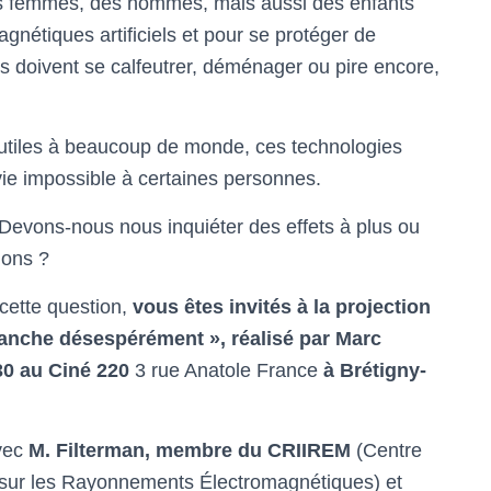
es femmes, des hommes, mais aussi des enfants
nétiques artificiels et pour se protéger de
s doivent se calfeutrer, déménager ou pire encore,
rès utiles à beaucoup de monde, ces technologies
vie impossible à certaines personnes.
? Devons-nous nous inquiéter des effets à plus ou
ions ?
cette question,
vous êtes invités à la projection
anche désespérément », réalisé par Marc
30 au Ciné 220
3 rue Anatole France
à Brétigny-
avec
M. Filterman, membre du CRIIREM
(Centre
 sur les Rayonnements Électromagnétiques) et