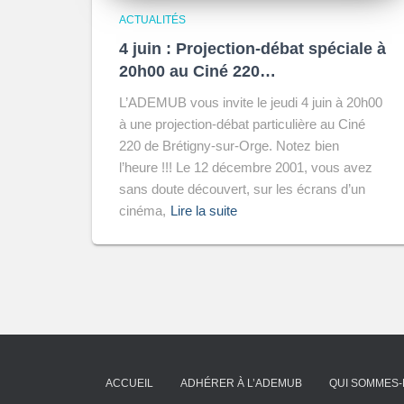
ACTUALITÉS
4 juin : Projection-débat spéciale à
20h00 au Ciné 220…
L’ADEMUB vous invite le jeudi 4 juin à 20h00
à une projection-débat particulière au Ciné
220 de Brétigny-sur-Orge. Notez bien
l’heure !!! Le 12 décembre 2001, vous avez
sans doute découvert, sur les écrans d’un
cinéma,
Lire la suite
ACCUEIL
ADHÉRER À L’ADEMUB
QUI SOMMES-