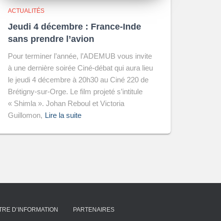
ACTUALITÉS
Jeudi 4 décembre : France-Inde
sans prendre l’avion
Pour terminer l’année, l’ADEMUB vous invite
à une dernière soirée Ciné-débat qui aura lieu
le jeudi 4 décembre à 20h30 au Ciné 220 de
Brétigny-sur-Orge. Le film projeté s’intitule
« Shimla ». Johan Reboul et Victoria
Guillomon,
Lire la suite
TRE D’INFORMATION
PARTENAIRES