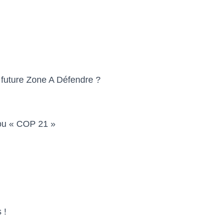
e future Zone A Défendre ?
 ou « COP 21 »
 !