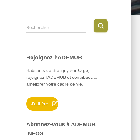
R
Rechercher…
e
c
h
e
Rejoignez l’ADEMUB
r
c
Habitants de Brétigny-sur-Orge,
h
rejoignez l’ADEMUB et contribuez à
e
améliorer votre cadre de vie.
r
:
J'adhère
Abonnez-vous à ADEMUB
iNFOS