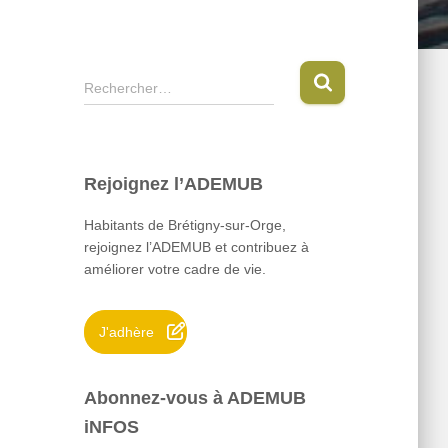
R
Rechercher…
e
c
h
e
Rejoignez l’ADEMUB
r
c
Habitants de Brétigny-sur-Orge,
h
rejoignez l’ADEMUB et contribuez à
e
améliorer votre cadre de vie.
r
:
J'adhère
Abonnez-vous à ADEMUB
iNFOS