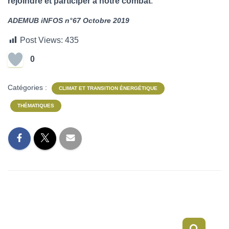
rejoindre et participer à notre combat
.
ADEMUB iNFOS n°67 Octobre 2019
Post Views:
435
0
Catégories :
CLIMAT ET TRANSITION ÉNERGÉTIQUE
THÉMATIQUES
R