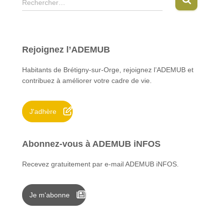
Rechercher…
e
c
h
e
Rejoignez l’ADEMUB
r
c
Habitants de Brétigny-sur-Orge, rejoignez l’ADEMUB et
h
contribuez à améliorer votre cadre de vie.
e
r
J'adhère
:
Abonnez-vous à ADEMUB iNFOS
Recevez gratuitement par e-mail ADEMUB iNFOS.
Je m'abonne