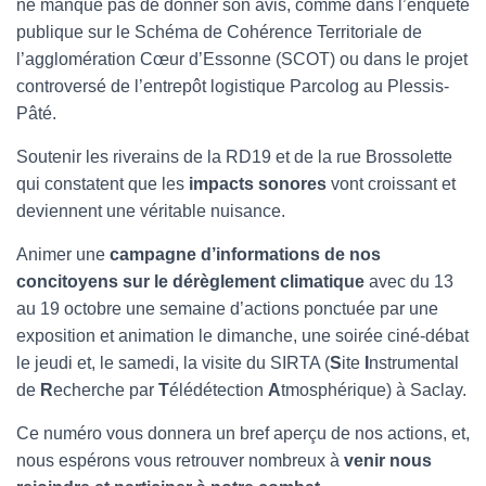
ne manque pas de donner son avis, comme dans l’enquête
publique sur le Schéma de Cohérence Territoriale de
l’agglomération Cœur d’Essonne (SCOT) ou dans le projet
controversé de l’entrepôt logistique Parcolog au Plessis-
Pâté.
Soutenir les riverains de la RD19 et de la rue Brossolette
qui constatent que les
impacts sonores
vont croissant et
deviennent une véritable nuisance.
Animer une
campagne d’informations de nos
concitoyens sur le dérèglement climatique
avec du 13
au 19 octobre une semaine d’actions ponctuée par une
exposition et animation le dimanche, une soirée ciné-débat
le jeudi et, le samedi, la visite du SIRTA (
S
ite
I
nstrumental
de
R
echerche par
T
élédétection
A
tmosphérique) à Saclay.
Ce numéro vous donnera un bref aperçu de nos actions, et,
nous espérons vous retrouver nombreux à
venir nous