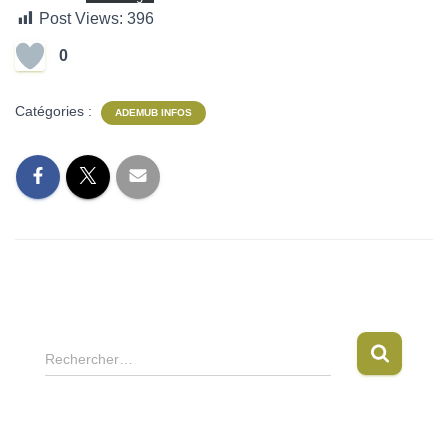
Post Views:
396
0
Catégories :
ADEMUB INFOS
R
Rechercher…
e
c
h
e