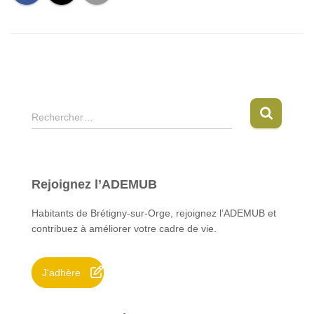
R
Rechercher…
e
c
h
e
Rejoignez l’ADEMUB
r
c
Habitants de Brétigny-sur-Orge, rejoignez l’ADEMUB et
h
contribuez à améliorer votre cadre de vie.
e
r
J'adhère
: