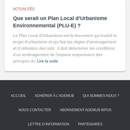
ACTUALITÉS
Que serait un Plan Local d’Urbanisme
Environnemental (PLU-E) ?
Le Plan Local d’Urbanisme est le document qui traduit le
projet d’urbanisme et qui fixe les règles d’aménagement
et d’utilisation des sols : il doit déterminer les conditions
d’un aménagement de l’espace respectueux des
principes du
Lire la suite
ACCUEIL
ADHÉRER À L’ADEMUB
QUI SOMMES-NOUS ?
NOUS CONTACTER
ABONNEMENT ADEMUB INFOS
LETTRE D’INFORMATION
PARTENAIRES