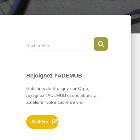
R
Rechercher…
e
c
h
e
Rejoignez l’ADEMUB
r
c
Habitants de Brétigny-sur-Orge,
h
rejoignez l’ADEMUB et contribuez à
e
améliorer votre cadre de vie.
r
:
J'adhère