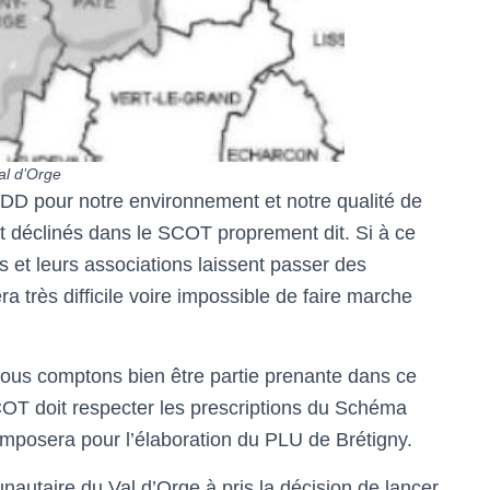
al d’Orge
D pour notre environnement et notre qualité de
ront déclinés dans le SCOT proprement dit. Si à ce
s et leurs associations laissent passer des
era très difficile voire impossible de faire marche
ous comptons bien être partie prenante dans ce
COT doit respecter les prescriptions du Schéma
imposera pour l’élaboration du PLU de Brétigny.
autaire du Val d’Orge à pris la décision de lancer