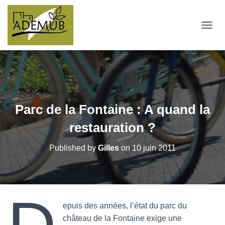
OUVRI
Parc de la Fontaine : A quand la
restauration ?
Published by
Gilles
on
10 juin 2011
epuis des années, l’état du parc du
château de la Fontaine exige une