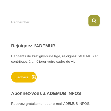
R
Rechercher…
e
c
h
e
Rejoignez l’ADEMUB
r
c
Habitants de Brétigny-sur-Orge, rejoignez l’ADEMUB et
h
contribuez à améliorer votre cadre de vie.
e
r
J'adhère
:
Abonnez-vous à ADEMUB iNFOS
Recevez gratuitement par e-mail ADEMUB iNFOS.