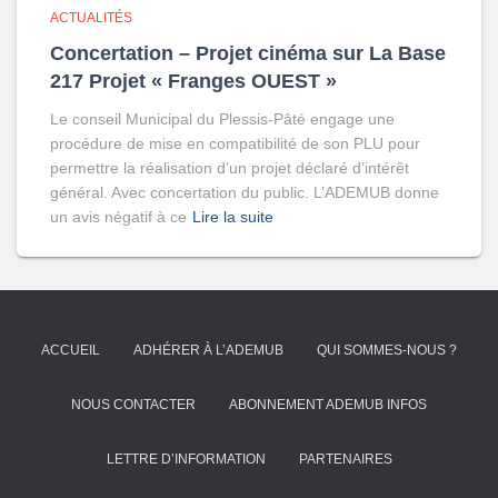
ACTUALITÉS
Concertation – Projet cinéma sur La Base
217 Projet « Franges OUEST »
Le conseil Municipal du Plessis-Pâté engage une
procédure de mise en compatibilité de son PLU pour
permettre la réalisation d’un projet déclaré d’intérêt
général. Avec concertation du public. L’ADEMUB donne
un avis négatif à ce
Lire la suite
ACCUEIL
ADHÉRER À L’ADEMUB
QUI SOMMES-NOUS ?
NOUS CONTACTER
ABONNEMENT ADEMUB INFOS
LETTRE D’INFORMATION
PARTENAIRES