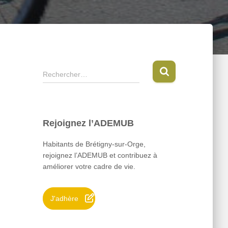
R
Rechercher…
e
c
h
e
Rejoignez l’ADEMUB
r
c
Habitants de Brétigny-sur-Orge,
h
rejoignez l’ADEMUB et contribuez à
e
améliorer votre cadre de vie.
r
:
J'adhère