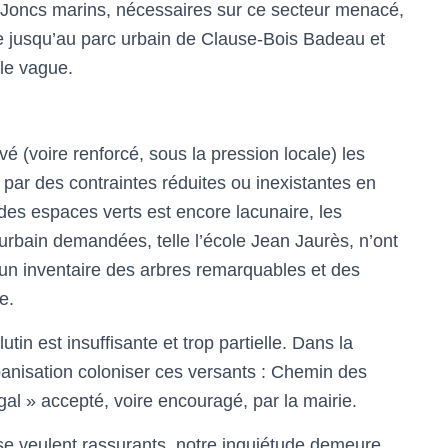
s Joncs marins, nécessaires sur ce secteur menacé,
te jusqu’au parc urbain de Clause-Bois Badeau et
 le vague.
é (voire renforcé, sous la pression locale) les
 par des contraintes réduites ou inexistantes en
 des espaces verts est encore lacunaire, les
urbain demandées, telle l’école Jean Jaurès, n’ont
un inventaire des arbres remarquables et des
e.
tin est insuffisante et trop partielle. Dans la
banisation coloniser ces versants : Chemin des
gal » accepté, voire encouragé, par la mairie.
 se veulent rassurants, notre inquiétude demeure