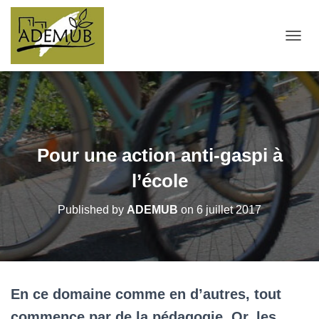
OUVRI
Pour une action anti-gaspi à
l’école
Published by
ADEMUB
on
6 juillet 2017
En ce domaine comme en d’autres, tout
commence par de la pédagogie. Or, les