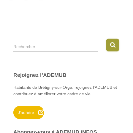
R
Rechercher…
e
c
h
e
Rejoignez l’ADEMUB
r
c
Habitants de Brétigny-sur-Orge, rejoignez l’ADEMUB et
h
contribuez à améliorer votre cadre de vie.
e
r
J'adhère
:
Abonnez-vous à ADEMUB iNFOS