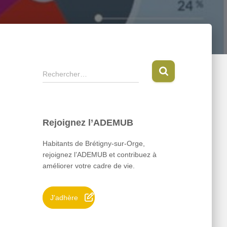
R
Rechercher…
e
c
h
e
Rejoignez l’ADEMUB
r
c
Habitants de Brétigny-sur-Orge,
h
rejoignez l’ADEMUB et contribuez à
e
améliorer votre cadre de vie.
r
:
J'adhère