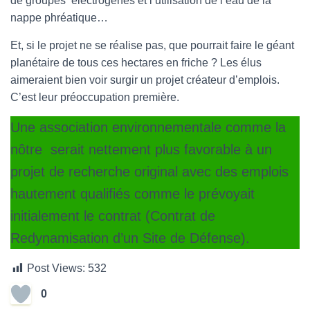
de groupes électrogènes et l’utilisation de l’eau de la
nappe phréatique…
Et, si le projet ne se réalise pas, que pourrait faire le géant
planétaire de tous ces hectares en friche ? Les élus
aimeraient bien voir surgir un projet créateur d’emplois.
C’est leur préoccupation première.
Une association environnementale comme la
nôtre serait nettement plus favorable à un
projet de recherche original avec des emplois
hautement qualifiés comme le prévoyait
initialement le contrat (Contrat de
Redynamisation d’un Site de Défense).
Post Views:
532
0