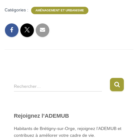
Catégories :
AMÉNAGEMENT ET URBANISME
R
Rechercher…
e
c
h
e
Rejoignez l’ADEMUB
r
c
Habitants de Brétigny-sur-Orge, rejoignez l’ADEMUB et
h
contribuez à améliorer votre cadre de vie.