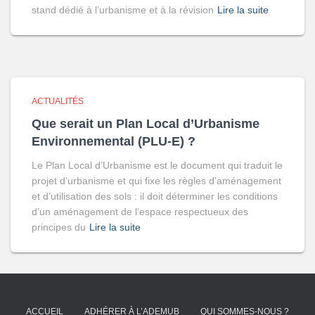
stand dédié à l’urbanisme et à la révision
Lire la suite
ACTUALITÉS
Que serait un Plan Local d’Urbanisme
Environnemental (PLU-E) ?
Le Plan Local d’Urbanisme est le document qui traduit le
projet d’urbanisme et qui fixe les règles d’aménagement
et d’utilisation des sols : il doit déterminer les conditions
d’un aménagement de l’espace respectueux des
principes du
Lire la suite
ACCUEIL
ADHÉRER À L’ADEMUB
QUI SOMMES-NOUS ?