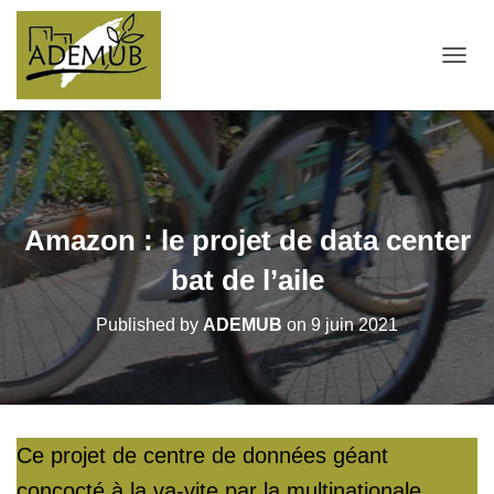
OUVRI
Amazon : le projet de data center
bat de l’aile
Published by
ADEMUB
on
9 juin 2021
Ce projet de centre de données géant
concocté à la va-vite par la multinationale