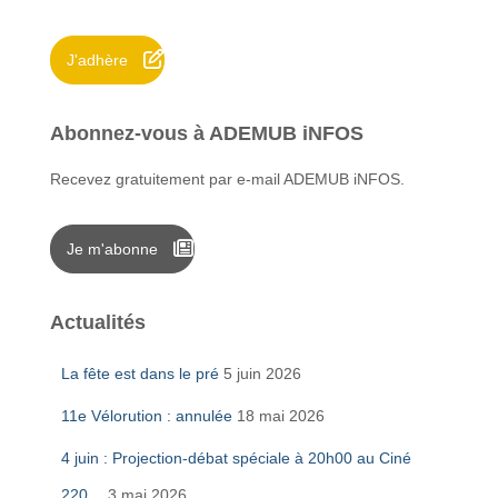
e
r
J'adhère
:
Abonnez-vous à ADEMUB iNFOS
Recevez gratuitement par e-mail ADEMUB iNFOS.
Je m'abonne
Actualités
La fête est dans le pré
5 juin 2026
11e Vélorution : annulée
18 mai 2026
4 juin : Projection-débat spéciale à 20h00 au Ciné
220…
3 mai 2026