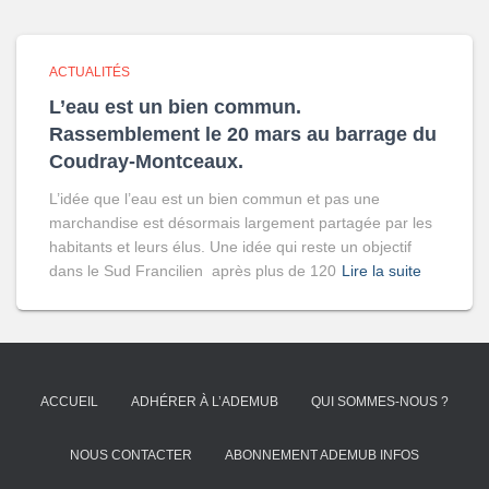
ACTUALITÉS
L’eau est un bien commun.
Rassemblement le 20 mars au barrage du
Coudray-Montceaux.
L’idée que l’eau est un bien commun et pas une
marchandise est désormais largement partagée par les
habitants et leurs élus. Une idée qui reste un objectif
dans le Sud Francilien après plus de 120
Lire la suite
ACCUEIL
ADHÉRER À L’ADEMUB
QUI SOMMES-NOUS ?
NOUS CONTACTER
ABONNEMENT ADEMUB INFOS