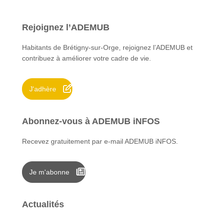
h
e
Rejoignez l’ADEMUB
r
c
Habitants de Brétigny-sur-Orge, rejoignez l’ADEMUB et
h
contribuez à améliorer votre cadre de vie.
e
r
J'adhère
:
Abonnez-vous à ADEMUB iNFOS
Recevez gratuitement par e-mail ADEMUB iNFOS.
Je m'abonne
Actualités