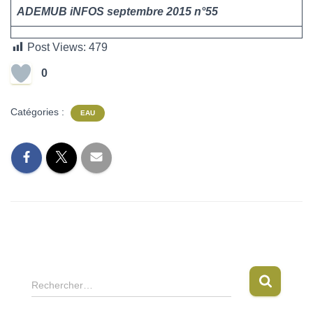
ADEMUB iNFOS septembre 2015 n°55
Post Views:
479
0
Catégories :
EAU
R
Rechercher…
e
c