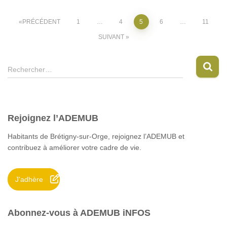
Pagination
PRÉCÉDENT
1
…
4
5
6
…
11
SUIVANT
des
R
publications
Rechercher…
e
c
h
e
Rejoignez l’ADEMUB
r
c
Habitants de Brétigny-sur-Orge, rejoignez l’ADEMUB et
h
contribuez à améliorer votre cadre de vie.
e
r
J'adhère
:
Abonnez-vous à ADEMUB iNFOS