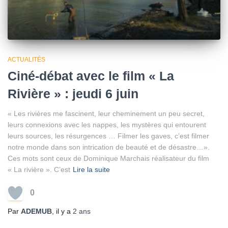
ACTUALITÉS
Ciné-débat avec le film « La
Rivière » : jeudi 6 juin
« Les rivières me fascinent, leur cheminement un peu secret,
leurs connexions avec les nappes, les mystères qui entourent
leurs sources, les résurgences … Filmer les gaves, c’est filmer
notre monde dans son intrication de beauté et de désastre…».
Ces mots sont ceux de Dominique Marchais réalisateur du film
« La rivière ». C’est
Lire la suite
0
Par
ADEMUB
, il y a
2 ans