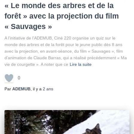
« Le monde des arbres et de la
forêt » avec la projection du film
« Sauvages »
A l’initiative de l’ADEMUB, Ciné 220 organise un quiz sur le
monde des arbres et de la forêt pour le jeune public dès 8 ans
avec la projection, en avant-séance, du film « Sauvages », film
d’animation de Claude Barras, qui a réalisé précédemment « Ma
vie de courgette ». A noter que ce
Lire la suite
0
Par
ADEMUB
, il y a
2 ans